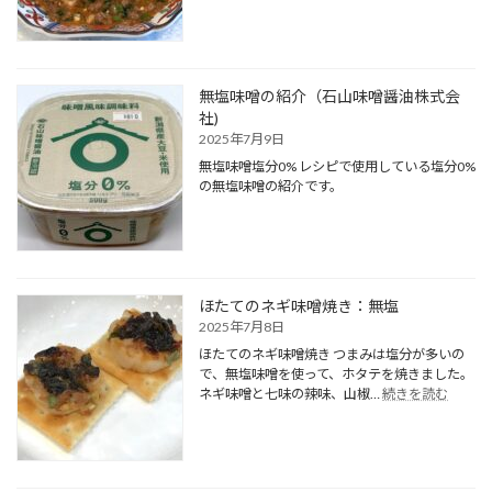
塩
四
川
麻
婆
無塩味噌の紹介（石山味噌醤油株式会
豆
社)
腐：
2025年7月9日
塩
無塩味噌塩分0% レシピで使用している塩分0%
分
0.56g
の無塩味噌の紹介です。
ほたてのネギ味噌焼き：無塩
2025年7月8日
ほたてのネギ味噌焼き つまみは塩分が多いの
で、無塩味噌を使って、ホタテを焼きました。
:
ネギ味噌と七味の辣味、山椒…
続きを読む
ほ
た
て
の
ネ