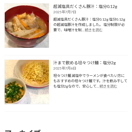
ギ
超減塩具だくさん豚汁：塩分0.12g
味
2025年7月7日
噌
超減塩具だくさん豚汁：塩分0.12g 塩分0.12g
焼
の超減塩豚汁を作成しました。 塩分制限が必
き：
:
要で、味噌汁を制…
続きを読む
無
超
塩
減
塩
具
だ
く
汁まで飲める坦々つけ麺：塩分2g
さ
2025年7月6日
ん
坦々つけ麺 減塩中でラーメンが食べたい方に
豚
もおすすめの坦々つけ麺です。汁を飲み干して
汁：
:
も塩分2gなので、安心して…
続きを読む
塩
汁
分
ま
0.12g
で
飲
め
る
坦々
つ