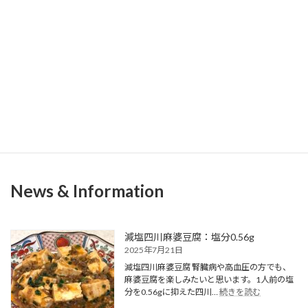
じんくんぞうくん
じんくんぞうくんは、腎臓内科医である柴崎跡也が生み出したオ
リジナルキャラクターです。デザインは友人の長谷川史織さんに作
成していただきました。
News & Information
減塩四川麻婆豆腐：塩分0.56g
2025年7月21日
減塩四川麻婆豆腐 腎臓病や高血圧の方でも、
麻婆豆腐を楽しみたいと思います。1人前の塩
:
分を0.56gに抑えた四川…
続きを読む
減